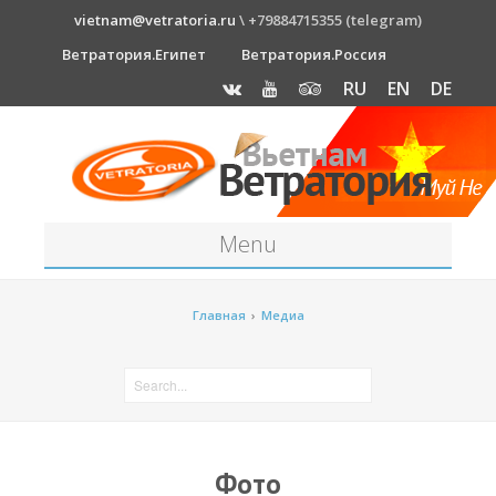
vietnam@vetratoria.ru
\ +79884715355 (telegram)
Ветратория.Египет
Ветратория.Россия
RU
EN
DE
Menu
Станция
Главная
›
Медиа
О станции
Как к нам добраться?
Прогноз погоды
Оборудование
Фото