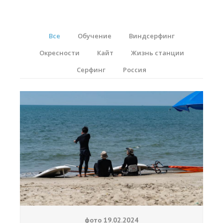
RRD Russian Cup
Вьетнам
Все
Обучение
Виндсерфинг
Новости
Окресности
Кайт
Жизнь станции
Медиа
Серфинг
Россия
Фото
Видео
Места катания
Наши станции
Ветратория.Дахаб
Ветратория Россия
Ветратория.Вьетнам
Цены
фото 19.02.2024