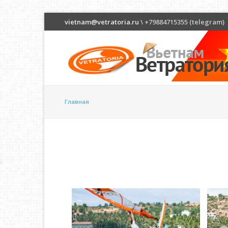
vietnam@vetratoria.ru
\ +79884715355 (telegram)
Главная