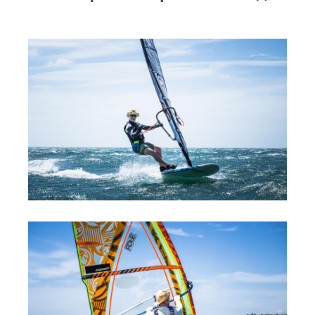
RRD Russian Cup
Вьетнам
Новости
Медиа
Фото
Видео
Места катания
Наши станции
Ветратория.Дахаб
Ветратория Россия
Ветратория.Вьетнам
Цены