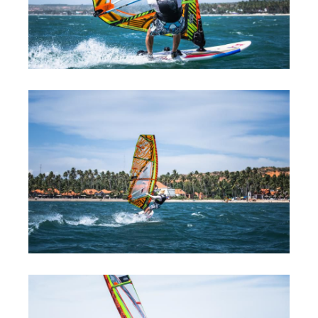
Обучение Виндсерфингу
Прокат виндсерфинга и винг фойла
Классический серфинг и SUP
Продажа оборудования
Обучение кайтсерфингу
Система скидок
Обучение Wing Foil