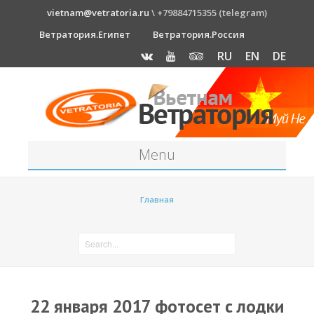
vietnam@vetratoria.ru
\ +79884715355 (telegram)
Ветратория.Египет
Ветратория.Россия
RU
EN
DE
Menu
Станция
Главная
О станции
Как к нам добраться?
Прогноз погоды
Оборудование
22 января 2017 фотосет с лодки