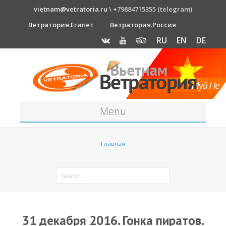
vietnam@vetratoria.ru
\ +79884715355 (telegram)
Ветратория.Египет
Ветратория.Россия
RU
EN
DE
Menu
Станция
Главная
О станции
Как к нам добраться?
Прогноз погоды
Оборудование
31 декабря 2016. Гонка пиратов.