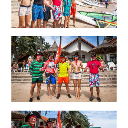
Обучение Виндсерфингу
Прокат виндсерфинга и винг фойла
Классический серфинг и SUP
Продажа оборудования
Обучение кайтсерфингу
Система скидок
Обучение Wing Foil