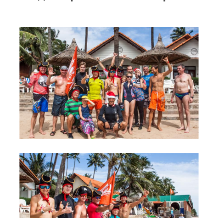
RRD Russian Cup
Вьетнам
Новости
Медиа
Фото
Видео
Места катания
Наши станции
Ветратория.Дахаб
Ветратория Россия
Ветратория.Вьетнам
Цены