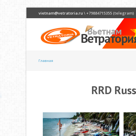
vietnam@vetratoria.ru
\ +79884715355 (telegram)
Главная
RRD Russ