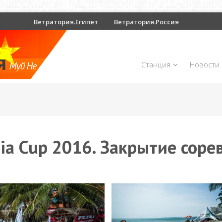
Ветратория.Египет
Ветратория.Россия
Станция
Новости
ia Cup 2016. Закрытие соре