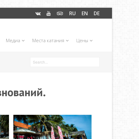
RU
EN
DE
Медиа
Места катания
Цены
внований.