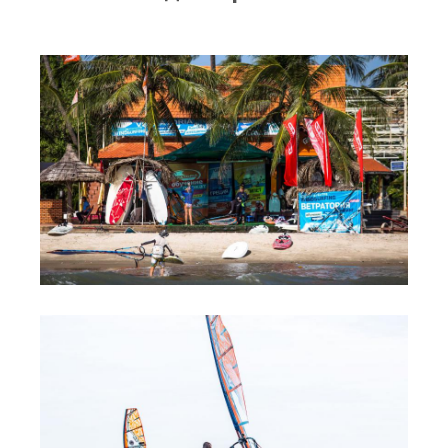
RRD Russian Cup
Вьетнам
Новости
Медиа
Фото
Видео
Места катания
Наши станции
Ветратория.Дахаб
Ветратория Россия
Ветратория.Вьетнам
Цены