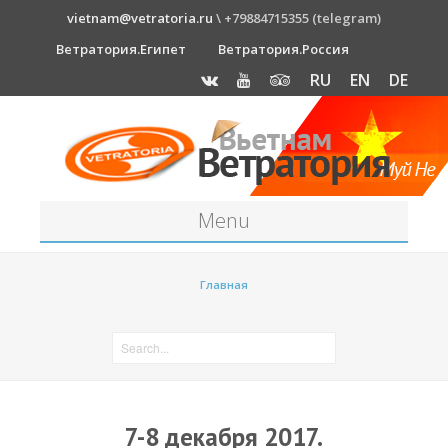
vietnam@vetratoria.ru
\ +79884715355 (telegram)
Ветратория.Египет
Ветратория.Россия
RU
EN
DE
Menu
Станция
Главная
О станции
Как к нам добраться?
Прогноз погоды
Оборудование
7-8 декабря 2017.