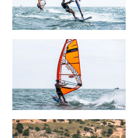
Обучение Виндсерфингу
Прокат виндсерфинга и винг фойла
Классический серфинг и SUP
Продажа оборудования
Обучение кайтсерфингу
Система скидок
Обучение Wing Foil