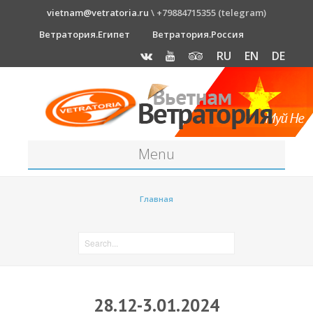
vietnam@vetratoria.ru
\ +79884715355 (telegram)
Ветратория.Египет
Ветратория.Россия
RU
EN
DE
Menu
Станция
Главная
О станции
Как к нам добраться?
Прогноз погоды
Оборудование
28.12-3.01.2024