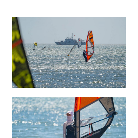
RRD Russian Cup
Вьетнам
Новости
Медиа
Фото
Видео
Места катания
Наши станции
Ветратория.Дахаб
Ветратория Россия
Ветратория.Вьетнам
Цены