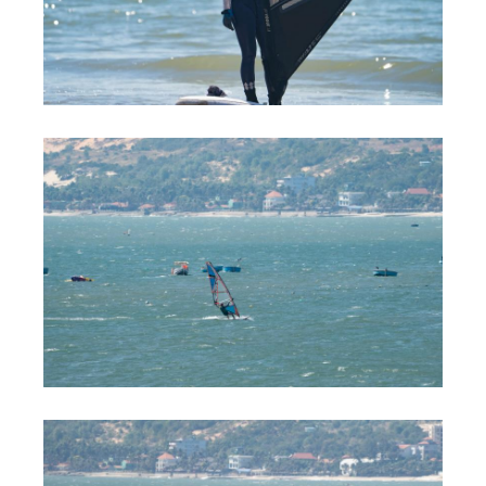
Обучение Виндсерфингу
Прокат виндсерфинга и винг фойла
Классический серфинг и SUP
Продажа оборудования
Обучение кайтсерфингу
Система скидок
Обучение Wing Foil