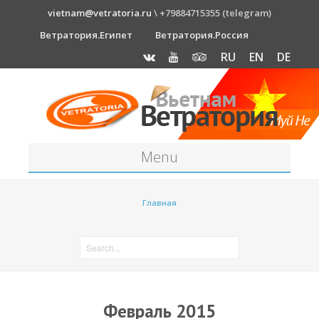
vietnam@vetratoria.ru
\ +79884715355 (telegram)
Ветратория.Египет
Ветратория.Россия
RU
EN
DE
Menu
Станция
Главная
О станции
Как к нам добраться?
Прогноз погоды
Оборудование
Февраль 2015