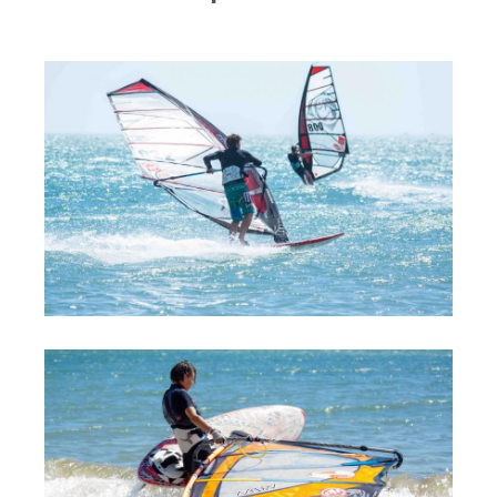
RRD Russian Cup
Вьетнам
Новости
Медиа
Фото
Видео
Места катания
Наши станции
Ветратория.Дахаб
Ветратория Россия
Ветратория.Вьетнам
Цены