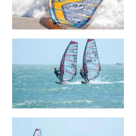
Обучение Виндсерфингу
Прокат виндсерфинга и винг фойла
Классический серфинг и SUP
Продажа оборудования
Обучение кайтсерфингу
Система скидок
Обучение Wing Foil