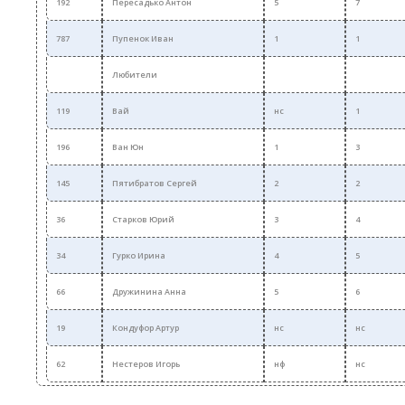
192
Пересадько Антон
5
7
787
Пупенок Иван
1
1
Любители
119
Вай
нс
1
196
Ван Юн
1
3
145
Пятибратов Сергей
2
2
36
Старков Юрий
3
4
34
Гурко Ирина
4
5
66
Дружинина Анна
5
6
19
Кондуфор Артур
нс
нс
62
Нестеров Игорь
нф
нс