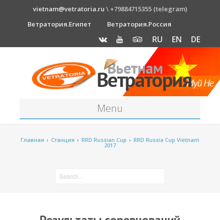
vietnam@vetratoria.ru
\ +79884715355 (telegram)
Ветратория.Египет
Ветратория.Россия
RU
EN
DE
Menu
Станция
Главная
›
Станция
›
RRD Russian Cup
›
RRD Russia Cup Vietnam
2017
О станции
Как к нам добраться?
Прогноз погоды
Оборудование