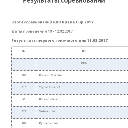
Результаты соревнований
RRD Russian Cup
Вьетнам
Итоги соревнований
RRD Russia Cup 2017
Новости
Даты проведения 10 - 12.02.2017
Медиа
Результаты первого гоночного дня 11.02.2017
Фото
№
ФИ
Видео
PRO
Места катания
183
Кошкин Максим
Наши станции
116
Трусов Алексей
Ветратория.Дахаб
61
Шамиль Агеев
Ветратория Россия
Ветратория.Вьетнам
129
Чайка Илья
Цены
787
Пупенок Иван