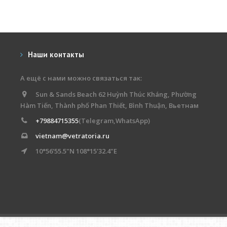
Наши контакты
А ещё с нами можно связаться так:
Sun & Sands Beach 62 Huỳnh Thúc Kháng, Phường
Hàm Tiến, Thành phố Phan Thiết, Bình Thuận, Вьетнам
+79884715355
(Telegram,WhatsApp)
vietnam@vetratoria.ru
10°56'55.5"N 108°15'32.4"E