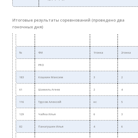
Итоговые результаты соревнований (проведено два
гоночных дня)
№
ФИ
1гонка
2гонка
PRO
183
Кошкин Максим
3
2
61
Шамиль Агеев
2
4
116
Трусов Алексей
нс
5
129
Чайка Илья
6
3
82
Панагушин Илья
4
6