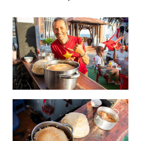
RRD Russian Cup
Вьетнам
Новости
Медиа
Фото
Видео
Места катания
Наши станции
Ветратория.Дахаб
Ветратория Россия
Ветратория.Вьетнам
Цены