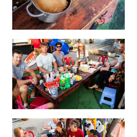
Обучение Виндсерфингу
Прокат виндсерфинга и винг фойла
Классический серфинг и SUP
Продажа оборудования
Обучение кайтсерфингу
Система скидок
Обучение Wing Foil