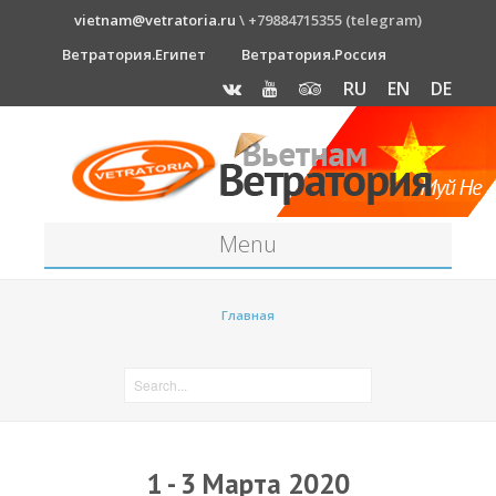
vietnam@vetratoria.ru
\ +79884715355 (telegram)
Ветратория.Египет
Ветратория.Россия
RU
EN
DE
Menu
Станция
Главная
О станции
Как к нам добраться?
Прогноз погоды
Оборудование
1 - 3 Марта 2020