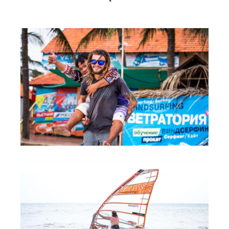
RRD Russian Cup
Вьетнам
Новости
Медиа
Фото
Видео
Места катания
Наши станции
Ветратория.Дахаб
Ветратория Россия
Ветратория.Вьетнам
Цены