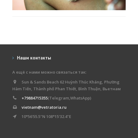
Наши контакты
А ещё с нами можно связаться так:
Sun & Sands Beach 62 Huỳnh Thúc Kháng, Phường
Hàm Tiến, Thành phố Phan Thiết, Bình Thuận, Вьетнам
+79884715355
(Telegram,WhatsApp)
vietnam@vetratoria.ru
10°56'55.5"N 108°15'32.4"E