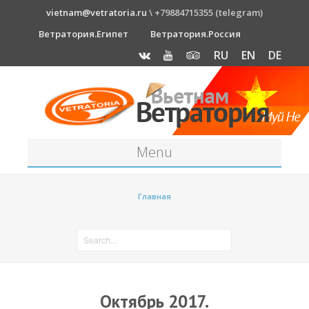
vietnam@vetratoria.ru
\ +79884715355 (telegram)
Ветратория.Египет
Ветратория.Россия
RU
EN
DE
Menu
Станция
Главная
О станции
Как к нам добраться?
Прогноз погоды
Оборудование
Октябрь 2017.