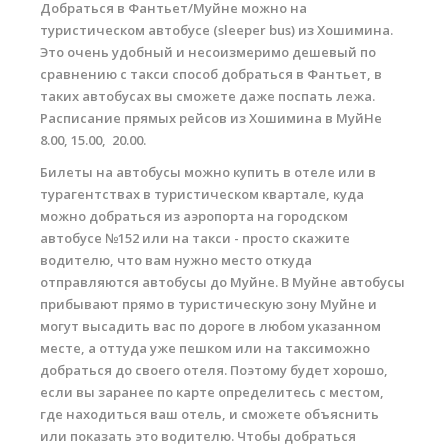
Добраться в Фантьет/Муйне можно на
Обучение Виндсерфингу
туристическом автобусе (sleeper bus) из Хошимина.
Это очень удобный и несоизмеримо дешевый по
Прокат виндсерфинга и винг фойла
сравнению с такси способ добраться в Фантьет, в
Классический серфинг и SUP
таких автобусах вы сможете даже поспать лежа.
Расписание прямых рейсов из Хошимина в МуйНе
Продажа оборудования
8.00, 15.00, 20.00.
Обучение кайтсерфингу
Билеты на автобусы можно купить в отеле или в
турагентствах в туристическом квартале, куда
Система скидок
можно добраться из аэропорта на городском
автобусе №152 или на такси - просто скажите
Обучение Wing Foil
водителю, что вам нужно место откуда
отправляются автобусы до Муйне. В Муйне автобусы
прибывают прямо в туристическую зону Муйне и
могут высадить вас по дороге в любом указанном
месте, а оттуда уже пешком или на таксиможно
добраться до своего отеля. Поэтому будет хорошо,
если вы заранее по карте определитесь с местом,
где находиться ваш отель, и сможете объяснить
или показать это водителю. Чтобы добраться