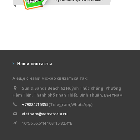
Наши контакты
А ещё с нами можно связаться так:
Sun & Sands Beach 62 Huỳnh Thúc Kháng, Phường
Hàm Tiến, Thành phố Phan Thiết, Bình Thuận, Вьетнам
+79884715355
(Telegram,WhatsApp)
vietnam@vetratoria.ru
10°56'55.5"N 108°15'32.4"E