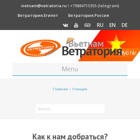
vietnam@vetratoria.ru
\ +79884715355 (telegram)
Ветратория.Египет
Ветратория.Россия
RU
EN
DE
Menu
Станция
Главная
›
Станция
О станции
Как к нам добраться?
Прогноз погоды
Оборудование
Как к нам добраться?