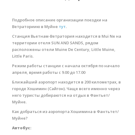
RRD Russian Cup
Вьетнам
Подробное описание организации поездки на
Новости
Ветраториию в Муйне
тут
.
Станция Вьетнам-Ветратория находится в Mui Ne на
Медиа
территории отеля SUN AND SANDS, рядом
Фото
расположены отели Muine De Century, Little Muine,
Little Paris.
Видео
Режим работы станции с начала октября по начало
Места катания
апреля, время работы с 9.00 до 17.00
Ближайший аэропорт находится в 200 километрах, в
Наши станции
городе Хошимин (Сайгон). Чаще всего именно через
Ветратория.Дахаб
него туристы добираются на отдых в Фантьет/
Муйне.
Ветратория Россия
Как добраться из аэропорта Хошимина в Фантьтет/
Ветратория.Вьетнам
Муйне?
Автобус:
Цены