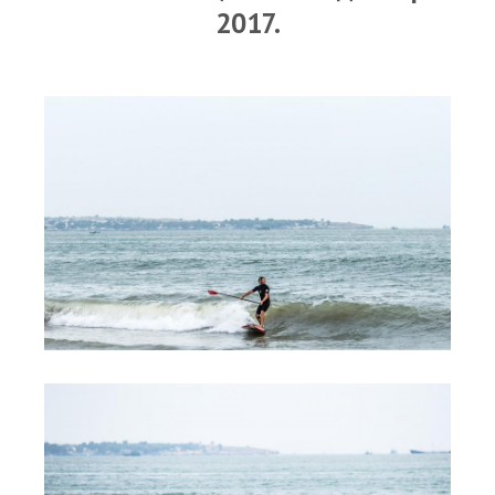
RRD Russian Cup
2017.
Вьетнам
Новости
Медиа
Фото
Видео
Места катания
Наши станции
Ветратория.Дахаб
Ветратория Россия
Ветратория.Вьетнам
Цены