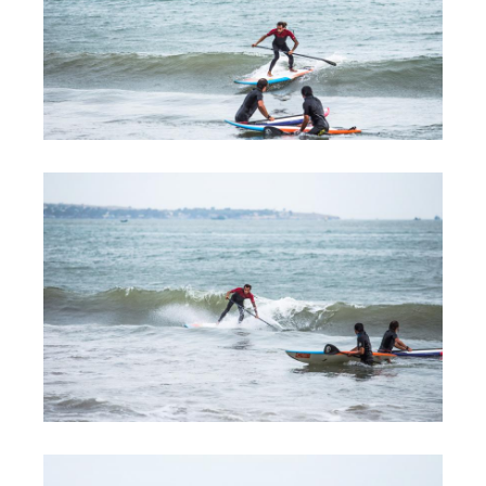
Обучение Виндсерфингу
Прокат виндсерфинга и винг фойла
Классический серфинг и SUP
Продажа оборудования
Обучение кайтсерфингу
Система скидок
Обучение Wing Foil