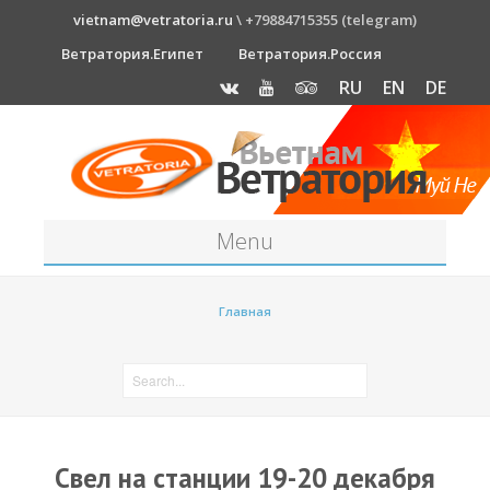
vietnam@vetratoria.ru
\ +79884715355 (telegram)
Ветратория.Египет
Ветратория.Россия
RU
EN
DE
Menu
Станция
Главная
О станции
Как к нам добраться?
Прогноз погоды
Оборудование
Cвел на станции 19-20 декабря