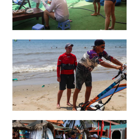
Обучение Виндсерфингу
Прокат виндсерфинга и винг фойла
Классический серфинг и SUP
Продажа оборудования
Обучение кайтсерфингу
Система скидок
Обучение Wing Foil