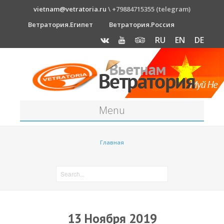
vietnam@vetratoria.ru
\ +79884715355 (telegram)
Ветратория.Египет
Ветратория.Россия
RU
EN
DE
Menu
Станция
Главная
О станции
Как к нам добраться?
Прогноз погоды
Оборудование
13 Ноября 2019