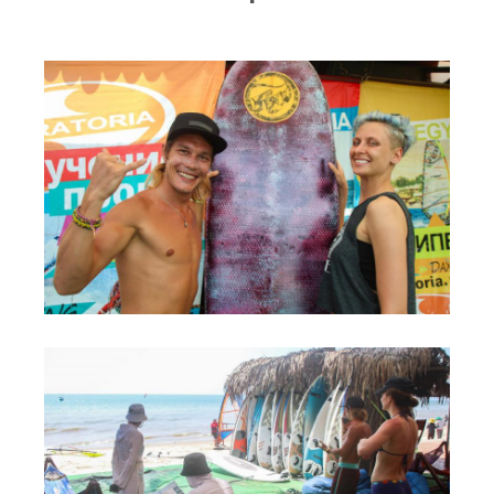
RRD Russian Cup
Вьетнам
Новости
Медиа
Фото
Видео
Места катания
Наши станции
Ветратория.Дахаб
Ветратория Россия
Ветратория.Вьетнам
Цены