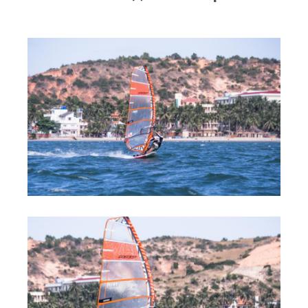
RRD Russian Cup
Вьетнам
Новости
Медиа
Фото
Видео
Места катания
Наши станции
Ветратория.Дахаб
Ветратория Россия
Ветратория.Вьетнам
Цены