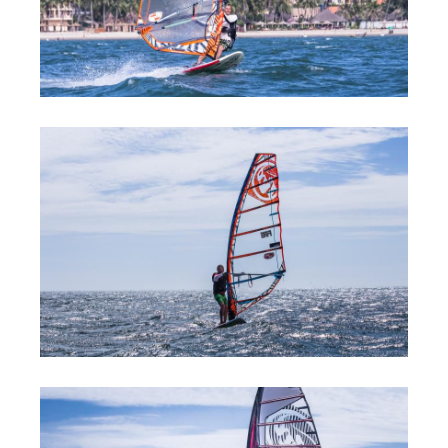
Обучение Виндсерфингу
Прокат виндсерфинга и винг фойла
Классический серфинг и SUP
Продажа оборудования
Обучение кайтсерфингу
Система скидок
Обучение Wing Foil