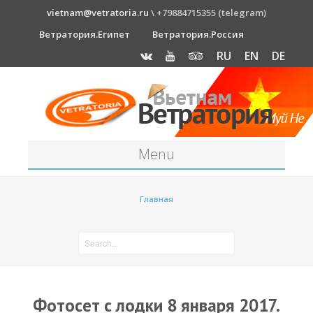
vietnam@vetratoria.ru
\ +79884715355 (telegram)
Ветратория.Египет
Ветратория.Россия
RU
EN
DE
Menu
Станция
Главная
О станции
Как к нам добраться?
Прогноз погоды
Оборудование
Фотосет с лодки 8 января 2017.