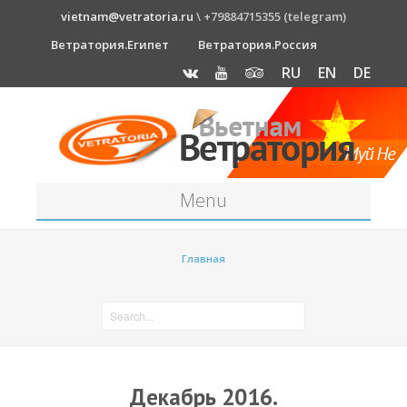
vietnam@vetratoria.ru
\ +79884715355 (telegram)
Ветратория.Египет
Ветратория.Россия
RU
EN
DE
Menu
Станция
Главная
О станции
Как к нам добраться?
Прогноз погоды
Оборудование
Декабрь 2016.