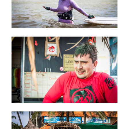
Обучение Виндсерфингу
Прокат виндсерфинга и винг фойла
Классический серфинг и SUP
Продажа оборудования
Обучение кайтсерфингу
Система скидок
Обучение Wing Foil