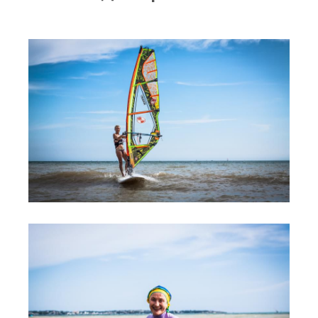
RRD Russian Cup
Вьетнам
Новости
Медиа
Фото
Видео
Места катания
Наши станции
Ветратория.Дахаб
Ветратория Россия
Ветратория.Вьетнам
Цены