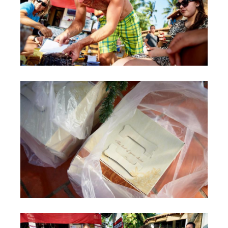
Обучение Виндсерфингу
Прокат виндсерфинга и винг фойла
Классический серфинг и SUP
Продажа оборудования
Обучение кайтсерфингу
Система скидок
Обучение Wing Foil