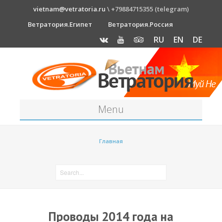
vietnam@vetratoria.ru
\ +79884715355 (telegram)
Ветратория.Египет
Ветратория.Россия
RU
EN
DE
Menu
Станция
Главная
О станции
Как к нам добраться?
Прогноз погоды
Оборудование
Проводы 2014 года на