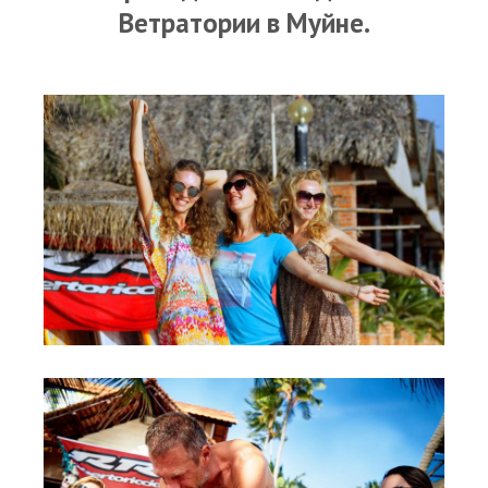
RRD Russian Cup
Ветратории в Муйне.
Вьетнам
Новости
Медиа
Фото
Видео
Места катания
Наши станции
Ветратория.Дахаб
Ветратория Россия
Ветратория.Вьетнам
Цены