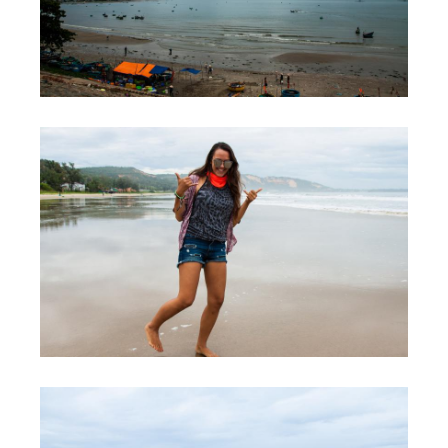
Обучение Виндсерфингу
Прокат виндсерфинга и винг фойла
Классический серфинг и SUP
Продажа оборудования
Обучение кайтсерфингу
Система скидок
Обучение Wing Foil