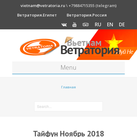
vietnam@vetratoria.ru
\ +79884715355 (telegram)
Ветратория.Египет
Ветратория.Россия
RU
EN
DE
Menu
Станция
Главная
О станции
Как к нам добраться?
Прогноз погоды
Оборудование
Тайфун Ноябрь 2018