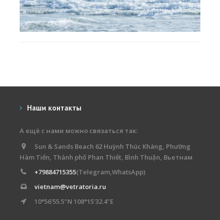
Наши контакты
А ещё с нами можно связаться так:
Sun & Sands Beach 62 Huỳnh Thúc Kháng, Phường
Hàm Tiến, Thành phố Phan Thiết, Bình Thuận, Вьетнам
+79884715355
(Telegram,WhatsApp)
vietnam@vetratoria.ru
10°56'55.5"N 108°15'32.4"E