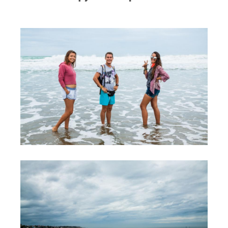
RRD Russian Cup
Вьетнам
Новости
Медиа
Фото
Видео
Места катания
Наши станции
Ветратория.Дахаб
Ветратория Россия
Ветратория.Вьетнам
Цены