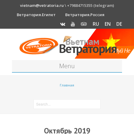
vietnam@vetratoria.ru
\ +79884715355 (telegram)
Ветратория.Египет
Ветратория.Россия
RU
EN
DE
Menu
Станция
Главная
О станции
Как к нам добраться?
Прогноз погоды
Оборудование
Октябрь 2019