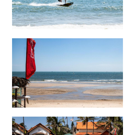
Обучение Виндсерфингу
Прокат виндсерфинга и винг фойла
Классический серфинг и SUP
Продажа оборудования
Обучение кайтсерфингу
Система скидок
Обучение Wing Foil