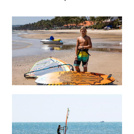
RRD Russian Cup
Вьетнам
Новости
Медиа
Фото
Видео
Места катания
Наши станции
Ветратория.Дахаб
Ветратория Россия
Ветратория.Вьетнам
Цены