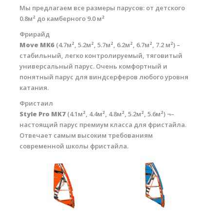
Мы предлагаем все размеры парусов: от детского
0.8м² до камберного 9.0 м²
Фрирайд
Move MK6
(4.7м², 5.2м², 5.7м², 6.2м², 6.7м², 7.2 м²) –
стабильный, легко контролируемый, тяговитый
универсальный парус. Очень комфортный и
понятный парус для виндсерферов любого уровня
катания.
Фристаил
Style Pro MK7
(4.1м², 4.4м², 4.8м², 5.2м², 5.6м²) ¬–
настоящий парус премиум класса для фристайла.
Отвечает самым высоким требованиям
современной школы фристайла.