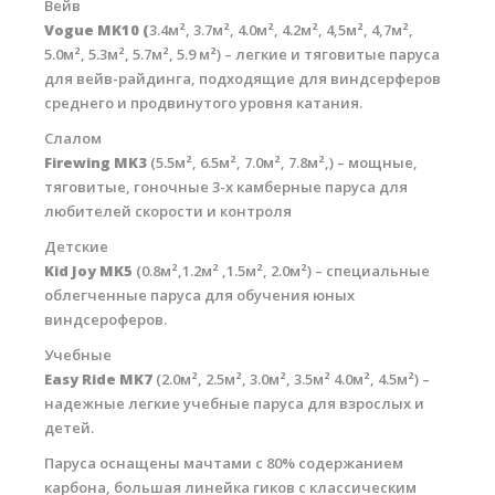
Вейв
Vogue MK10 (
3.4м², 3.7м², 4.0м², 4.2м², 4,5м², 4,7м²,
5.0м², 5.3м², 5.7м², 5.9 м²) – легкие и тяговитые паруса
для вейв-райдинга, подходящие для виндсерферов
среднего и продвинутого уровня катания.
Слалом
Firewing MK3
(5.5м², 6.5м², 7.0м², 7.8м²,) – мощные,
тяговитые, гоночные 3-х камберные паруса для
любителей скорости и контроля
Детские
Kid Joy MK5
(0.8м²,1.2м² ,1.5м², 2.0м²) – специальные
облегченные паруса для обучения юных
виндсероферов.
Учебные
Easy Ride MK7
(2.0м², 2.5м², 3.0м², 3.5м² 4.0м², 4.5м²) –
надежные легкие учебные паруса для взрослых и
детей.
Паруса оснащены мачтами с 80% содержанием
карбона, большая линейка гиков с классическим