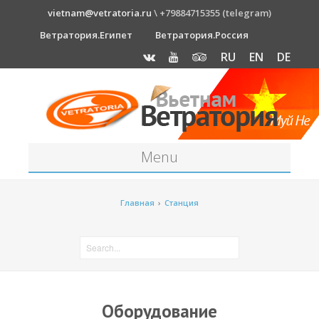
vietnam@vetratoria.ru
\ +79884715355 (telegram)
Ветратория.Египет
Ветратория.Россия
RU
EN
DE
Menu
Станция
Главная
›
Станция
О станции
Как к нам добраться?
Прогноз погоды
Оборудование
Оборудование