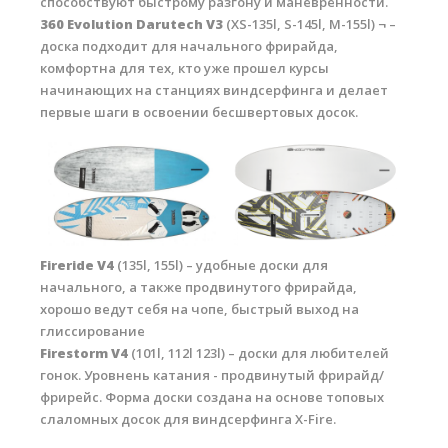
способствуют быстрому разгону и маневренности.
Обучение Виндсерфингу
360 Evolution Darutech V3
(XS-135l, S-145l, M-155l) ¬ –
доска подходит для начального фрирайда,
Прокат виндсерфинга и винг фойла
комфортна для тех, кто уже прошел курсы
начинающих на станциях виндсерфинга и делает
Классический серфинг и SUP
первые шаги в освоении бесшвертовых досок.
Продажа оборудования
Обучение кайтсерфингу
Система скидок
Обучение Wing Foil
Fireride V4
(135l, 155l) – удобные доски для
начального, а также продвинутого фрирайда,
хорошо ведут себя на чопе, быстрый выход на
глиссирование
Firestorm V4
(101l, 112l 123l) – доски для любителей
гонок. Уровнень катания - продвинутый фрирайд/
фрирейс. Форма доски создана на основе топовых
слаломных досок для виндсерфинга X-Fire.