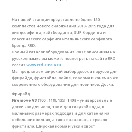
RRD Russian Cup
Вьетнам
На нашей станции представлено более 150
Новости
комплектов нового снаряжения 2018- 2019 года для
виндсерфинга, кайтбординга, SUP-бординга и
Медиа
классического серфинга итальянского серфового
бренда RRD.
Фото
Полный каталог оборудования RRD с описанием на
русском языке вы можете посмотреть на сайте RRD
Видео
Россия
www.rrd-russia.ru
Места катания
Мы предлагаем широкий выбор досок и парусов для
фрирайда, фристайла, вейва, слалома и конечно же
Наши станции
современного оборудования для новичков. Доски:
Ветратория.Дахаб
Фрирайд
Firemove V3
(100l, 110l, 135l, 140l) – универсальные
Ветратория Россия
доски как для чопа, так и для гладкой воды, в
маленьких размерах подходят и для катания на
Ветратория.Вьетнам
небольших волнах, а также начальных трюков
Цены
фристайла. Широкая корма и узкий хвост