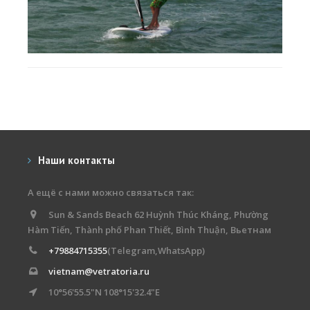
Наши контакты
А ещё с нами можно связаться так:
Sun & Sands Beach 62 Huỳnh Thúc Kháng, Phường
Hàm Tiến, Thành phố Phan Thiết, Bình Thuận, Вьетнам
+79884715355
(Telegram,WhatsApp)
vietnam@vetratoria.ru
10°56'55.5"N 108°15'32.4"E