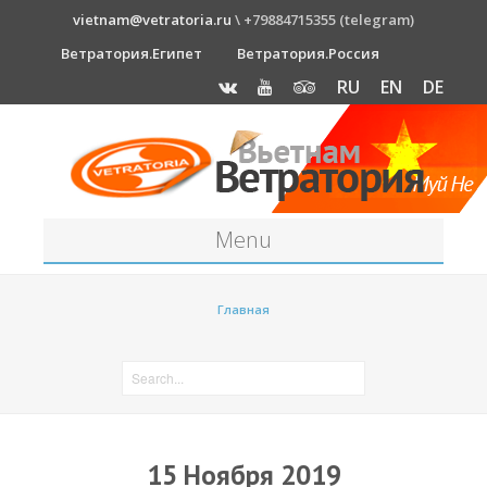
vietnam@vetratoria.ru
\ +79884715355 (telegram)
Ветратория.Египет
Ветратория.Россия
RU
EN
DE
Menu
Станция
Главная
О станции
Как к нам добраться?
Прогноз погоды
Оборудование
15 Ноября 2019