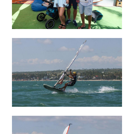
Обучение Виндсерфингу
Прокат виндсерфинга и винг фойла
Классический серфинг и SUP
Продажа оборудования
Обучение кайтсерфингу
Система скидок
Обучение Wing Foil