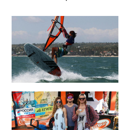
RRD Russian Cup
Вьетнам
Новости
Медиа
Фото
Видео
Места катания
Наши станции
Ветратория.Дахаб
Ветратория Россия
Ветратория.Вьетнам
Цены