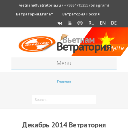
vietnam@vetratoria.ru
\ +79884715355 (telegram)
Ветратория.Египет
Ветратория.Россия
RU
EN
DE
Menu
Станция
Главная
О станции
Как к нам добраться?
Прогноз погоды
Оборудование
Декабрь 2014 Ветратория