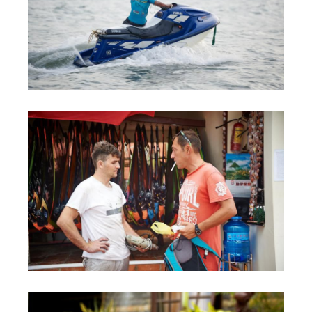
Обучение Виндсерфингу
Прокат виндсерфинга и винг фойла
Классический серфинг и SUP
Продажа оборудования
Обучение кайтсерфингу
Система скидок
Обучение Wing Foil