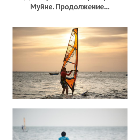
RRD Russian Cup
Муйне. Продолжение...
Вьетнам
Новости
Медиа
Фото
Видео
Места катания
Наши станции
Ветратория.Дахаб
Ветратория Россия
Ветратория.Вьетнам
Цены