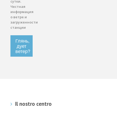
сутки.
Честная
информация
о ветре и
загруженности
станции
Глянь,
дует
ветер?
Il nostro centro