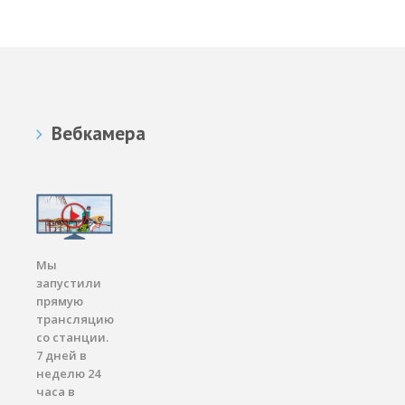
Вебкамера
Мы
запустили
прямую
трансляцию
со станции.
7 дней в
неделю 24
часа в