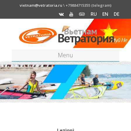
vietnam@vetratoria.ru
\ +79884715355 (telegram)
RU
EN
DE
Menu
Lezioni