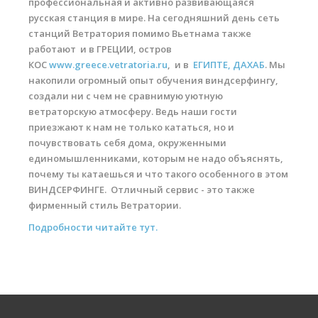
профессиональная и активно развивающаяся
русская станция в мире. На сегодняшний день сеть
станций Ветратория помимо Вьетнама также
работают и в
ГРЕЦИИ, остров
КОС
www.greece.vetratoria.ru
, и в
ЕГИПТЕ, ДАХАБ
. Мы
накопили огромный опыт обучения виндсерфингу,
создали ни с чем не сравнимую уютную
ветраторскую атмосферу. Ведь наши гости
приезжают к нам не только кататься, но и
почувствовать себя дома, окруженными
единомышленниками, которым не надо объяснять,
почему ты катаешься и что такого особенного в этом
ВИНДСЕРФИНГЕ. Отличный сервис - это также
фирменный стиль Ветратории.
Подробности читайте тут.