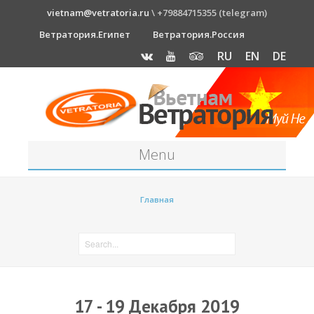
vietnam@vetratoria.ru
\ +79884715355 (telegram)
Ветратория.Египет
Ветратория.Россия
RU
EN
DE
Menu
Станция
Главная
О станции
Как к нам добраться?
Прогноз погоды
Оборудование
17 - 19 Декабря 2019