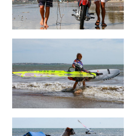
Обучение Виндсерфингу
Прокат виндсерфинга и винг фойла
Классический серфинг и SUP
Продажа оборудования
Обучение кайтсерфингу
Система скидок
Обучение Wing Foil