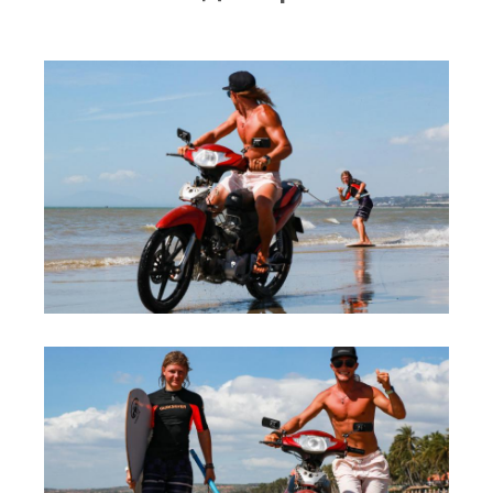
RRD Russian Cup
Вьетнам
Новости
Медиа
Фото
Видео
Места катания
Наши станции
Ветратория.Дахаб
Ветратория Россия
Ветратория.Вьетнам
Цены