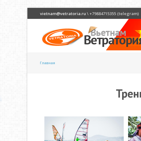
vietnam@vetratoria.ru
\ +79884715355 (telegram)
Главная
Трен