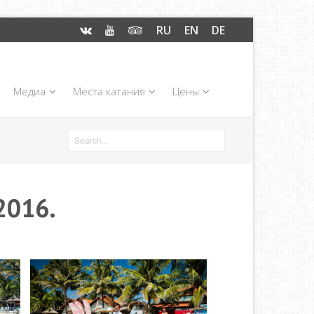
RU
EN
DE
Медиа
Места катания
Цены
2016.