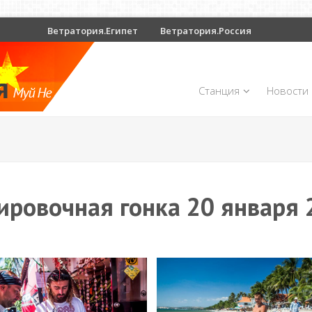
Ветратория.Египет
Ветратория.Россия
Станция
Новости
ировочная гонка 20 января 