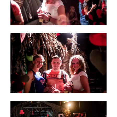
Обучение Виндсерфингу
Прокат виндсерфинга и винг фойла
Классический серфинг и SUP
Продажа оборудования
Обучение кайтсерфингу
Система скидок
Обучение Wing Foil