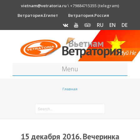
vietnam@vetratoria.ru
\ +79884715355 (telegram)
Ветратория.Египет
Ветратория.Россия
RU
EN
DE
Menu
Станция
Главная
О станции
Как к нам добраться?
Прогноз погоды
Оборудование
15 декабря 2016. Вечеринка