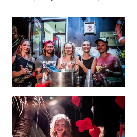
RRD Russian Cup
Вьетнам
Новости
Медиа
Фото
Видео
Места катания
Наши станции
Ветратория.Дахаб
Ветратория Россия
Ветратория.Вьетнам
Цены