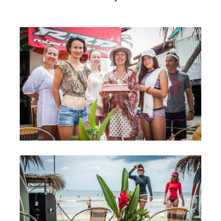
RRD Russian Cup
Вьетнам
Новости
Медиа
Фото
Видео
Места катания
Наши станции
Ветратория.Дахаб
Ветратория Россия
Ветратория.Вьетнам
Цены