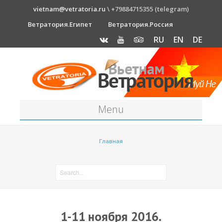
vietnam@vetratoria.ru
\ +79884715355 (telegram)
Ветратория.Египет
Ветратория.Россия
RU
EN
DE
Menu
Станция
Главная
О станции
Как к нам добраться?
Прогноз погоды
Оборудование
1-11 ноября 2016.