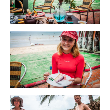
Обучение Виндсерфингу
Прокат виндсерфинга и винг фойла
Классический серфинг и SUP
Продажа оборудования
Обучение кайтсерфингу
Система скидок
Обучение Wing Foil