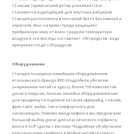
12 часам термический ветер усиливается и
становится подходящим для опытных райдеров.
Станция расположена в песчаной бухте без камней и
кораллов. Мыс на краю города защищает
прибрежную зону от волн. Средняя температура
воздуха в эти месяцы составляет +30 градусов, вода
прогревается до +25градусов.
Оборудование
Станция оснащена новейшим оборудованием
итальянского бренда RRD (подробнее обо всем
снаряжении читайте здесь): более 150 комплектов
досок и парусов, полная линейка оборудования как
для продвинутого уровня катания (фрирайд, слалом,
фристайл, вейв), так и комфортного для
начинающих. Помимо виндсерфинга мы предлагаем
большой выбор досок для классического серфинга,
винга и SUP (доски с веслом). Подробнее об обучении
классическому серфингу в Муйне читайте (здесь).