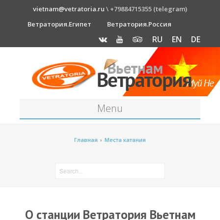
vietnam@vetratoria.ru
\ +79884715355 (telegram)
Ветратория.Египет
Ветратория.Россия
RU
EN
DE
Menu
Станция
Главная
›
Места катания
О станции
Как к нам добраться?
Прогноз погоды
Оборудование
О cтанции Ветратория Вьетнам