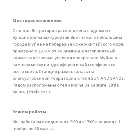
RRD Russian Cup
Вьетнам
Месторасположение
Новости
Станция Ветратория расположена в одном из
лучших пляжных курортов Вьетнама, в небольшим
Медиа
городе Муйне на побережье Южно-Китайского моря,
Фото
примерно в 220 км от Хошимина. Благоприятный
климат и ветровые условия превратили Муйне в
Видео
зимнюю мекку виндсерферов и кайтсерферов со
всего света. Станция разместилась на
Места катания
благоустроенной территории отеля SUN AND SANDS.
Рядом расположены отели Muine De Centure, Little
Наши станции
Muine, Littele Paris.
Ветратория.Дахаб
Ветратория Россия
Режим работы
Ветратория.Вьетнам
Мы работаем ежедневно с 9:00 до 17:00 в период с 1
ноября по 30 марта.
Цены