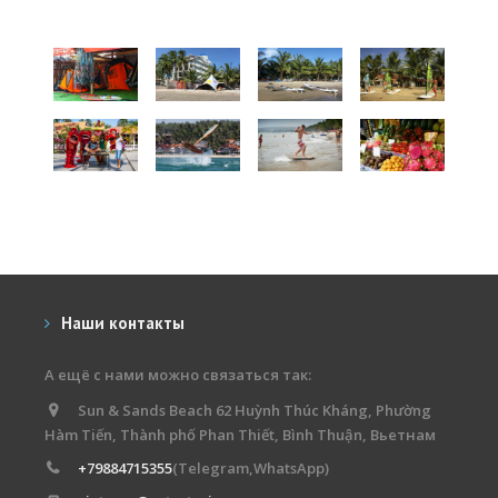
Наши контакты
А ещё с нами можно связаться так:
Sun & Sands Beach 62 Huỳnh Thúc Kháng, Phường
Hàm Tiến, Thành phố Phan Thiết, Bình Thuận, Вьетнам
+79884715355
(Telegram,WhatsApp)