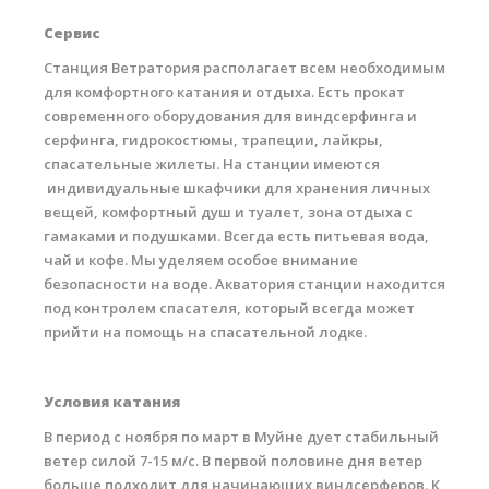
Обучение Виндсерфингу
Сервис
Прокат виндсерфинга и винг фойла
Станция Ветратория располагает всем необходимым
для комфортного катания и отдыха. Есть прокат
Классический серфинг и SUP
современного оборудования для виндсерфинга и
серфинга, гидрокостюмы, трапеции, лайкры,
Продажа оборудования
спасательные жилеты. На станции имеются
Обучение кайтсерфингу
индивидуальные шкафчики для хранения личных
вещей, комфортный душ и туалет, зона отдыха с
Система скидок
гамаками и подушками. Всегда есть питьевая вода,
чай и кофе. Мы уделяем особое внимание
Обучение Wing Foil
безопасности на воде. Акватория станции находится
под контролем спасателя, который всегда может
прийти на помощь на спасательной лодке.
Условия катания
В период с ноября по март в Муйне дует стабильный
ветер силой 7-15 м/c. В первой половине дня ветер
больше подходит для начинающих виндсерферов. К