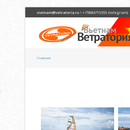
vietnam@vetratoria.ru
\ +79884715355 (telegram)
Главная