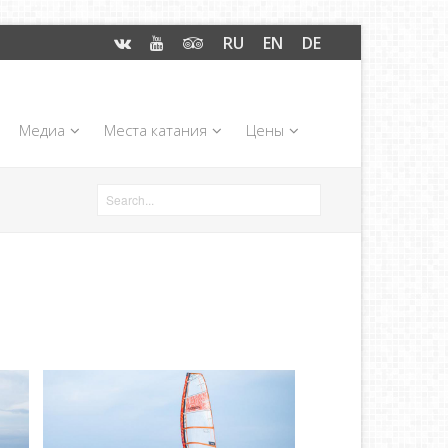
RU
EN
DE
Медиа
Места катания
Цены