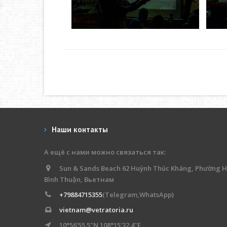
Наши контакты
А ещё с нами можно связаться так:
Sun & Sands Beach 62 Huỳnh Thúc Kháng, Phường H
Bình Thuận, Вьетнам
+79884715355
(Telegram,WhatsApp)
vietnam@vetratoria.ru
10°56'55.5"N 108°15'32.4"E