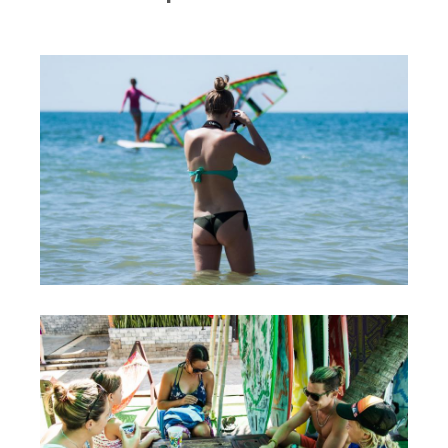
RRD Russian Cup
Вьетнам
Новости
Медиа
Фото
Видео
Места катания
Наши станции
Ветратория.Дахаб
Ветратория Россия
Ветратория.Вьетнам
Цены