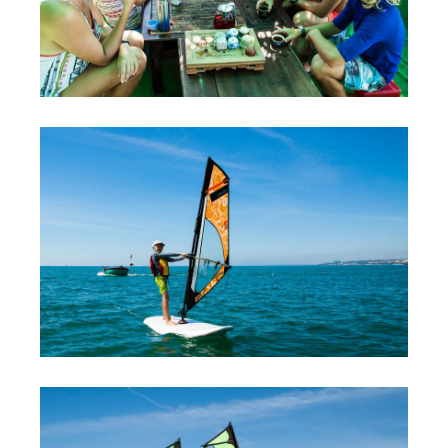
Обучение Виндсерфингу
Прокат виндсерфинга и винг фойла
Классический серфинг и SUP
Продажа оборудования
Обучение кайтсерфингу
Система скидок
Обучение Wing Foil