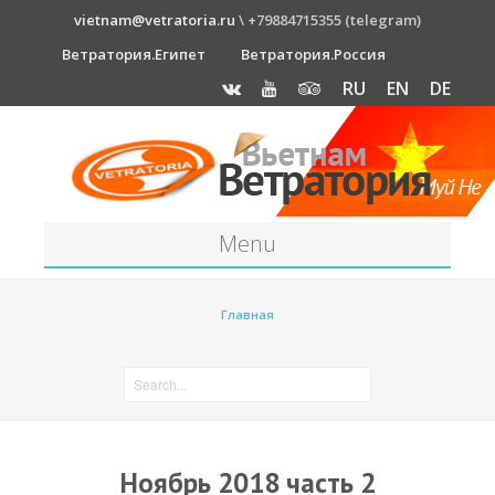
vietnam@vetratoria.ru
\ +79884715355 (telegram)
Ветратория.Египет
Ветратория.Россия
RU
EN
DE
Menu
Станция
Главная
О станции
Как к нам добраться?
Прогноз погоды
Оборудование
Ноябрь 2018 часть 2