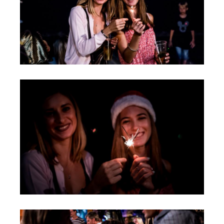
Обучение Виндсерфингу
Прокат виндсерфинга и винг фойла
Классический серфинг и SUP
Продажа оборудования
Обучение кайтсерфингу
Система скидок
Обучение Wing Foil