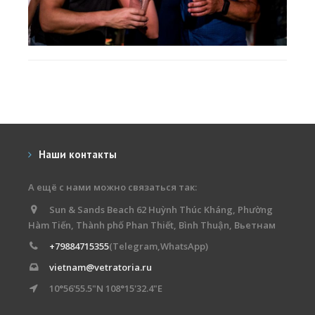
Наши контакты
А ещё с нами можно связаться так:
Sun & Sands Beach 62 Huỳnh Thúc Kháng, Phường
Hàm Tiến, Thành phố Phan Thiết, Bình Thuận, Вьетнам
+79884715355
(Telegram,WhatsApp)
vietnam@vetratoria.ru
10°56'55.5"N 108°15'32.4"E