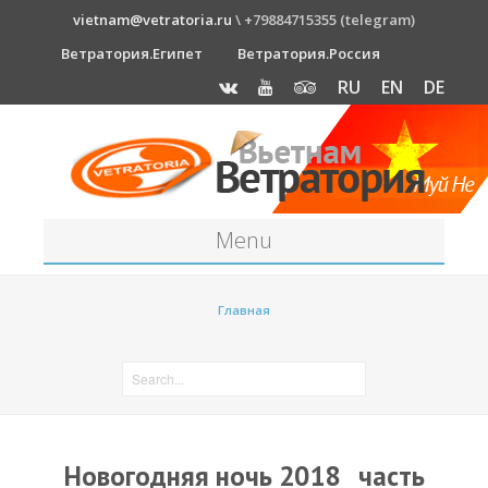
vietnam@vetratoria.ru
\ +79884715355 (telegram)
Ветратория.Египет
Ветратория.Россия
RU
EN
DE
Menu
Станция
Главная
О станции
Как к нам добраться?
Прогноз погоды
Оборудование
Новогодняя ночь 2018_ часть