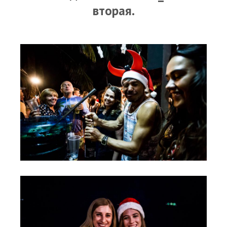
RRD Russian Cup
вторая.
Вьетнам
Новости
Медиа
Фото
Видео
Места катания
Наши станции
Ветратория.Дахаб
Ветратория Россия
Ветратория.Вьетнам
Цены