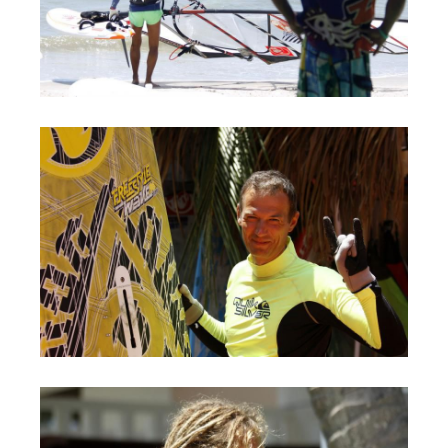
Обучение Виндсерфингу
Прокат виндсерфинга и винг фойла
Классический серфинг и SUP
Продажа оборудования
Обучение кайтсерфингу
Система скидок
Обучение Wing Foil