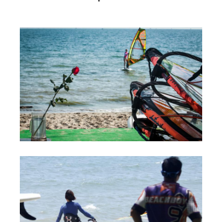
RRD Russian Cup
Вьетнам
Новости
Медиа
Фото
Видео
Места катания
Наши станции
Ветратория.Дахаб
Ветратория Россия
Ветратория.Вьетнам
Цены