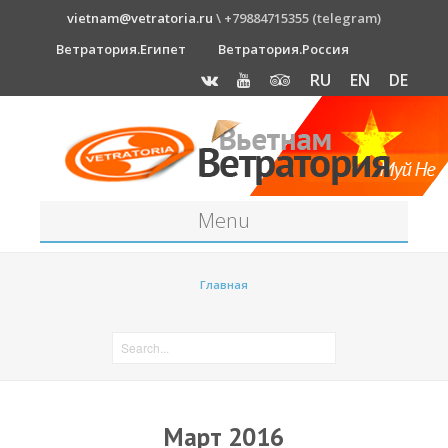
vietnam@vetratoria.ru
\ +79884715355 (telegram)
Ветратория.Египет
Ветратория.Россия
RU
EN
DE
Menu
Станция
Главная
О станции
Как к нам добраться?
Прогноз погоды
Оборудование
Март 2016