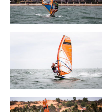
Обучение Виндсерфингу
Прокат виндсерфинга и винг фойла
Классический серфинг и SUP
Продажа оборудования
Обучение кайтсерфингу
Система скидок
Обучение Wing Foil