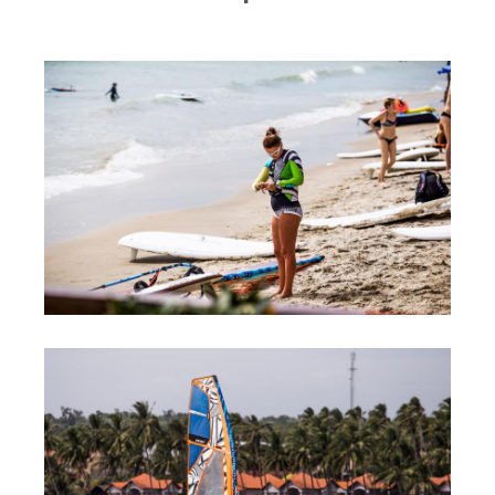
RRD Russian Cup
Вьетнам
Новости
Медиа
Фото
Видео
Места катания
Наши станции
Ветратория.Дахаб
Ветратория Россия
Ветратория.Вьетнам
Цены