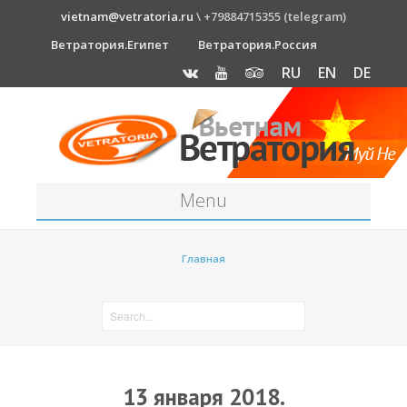
vietnam@vetratoria.ru
\ +79884715355 (telegram)
Ветратория.Египет
Ветратория.Россия
RU
EN
DE
Menu
Станция
Главная
О станции
Как к нам добраться?
Прогноз погоды
Оборудование
13 января 2018.