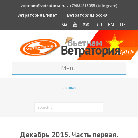
vietnam@vetratoria.ru
\ +79884715355 (telegram)
Ветратория.Египет
Ветратория.Россия
RU
EN
DE
Menu
Станция
Главная
О станции
Как к нам добраться?
Прогноз погоды
Оборудование
Декабрь 2015. Часть первая.