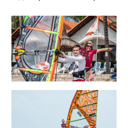
RRD Russian Cup
Вьетнам
Новости
Медиа
Фото
Видео
Места катания
Наши станции
Ветратория.Дахаб
Ветратория Россия
Ветратория.Вьетнам
Цены