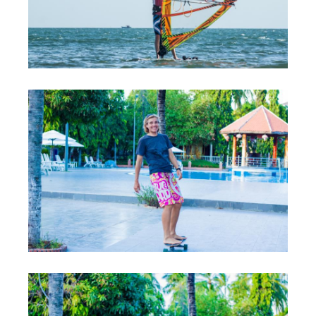
Обучение Виндсерфингу
Прокат виндсерфинга и винг фойла
Классический серфинг и SUP
Продажа оборудования
Обучение кайтсерфингу
Система скидок
Обучение Wing Foil