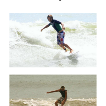
RRD Russian Cup
Вьетнам
Новости
Медиа
Фото
Видео
Места катания
Наши станции
Ветратория.Дахаб
Ветратория Россия
Ветратория.Вьетнам
Цены