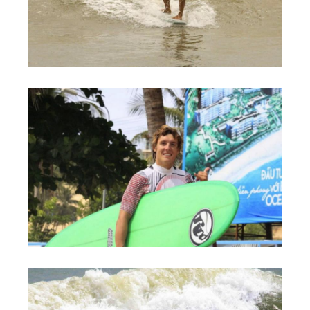
Обучение Виндсерфингу
Прокат виндсерфинга и винг фойла
Классический серфинг и SUP
Продажа оборудования
Обучение кайтсерфингу
Система скидок
Обучение Wing Foil