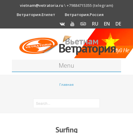
vietnam@vetratoria.ru
\ +79884715355 (telegram)
Ветратория.Египет
Ветратория.Россия
RU
EN
DE
Menu
Станция
Главная
О станции
Как к нам добраться?
Прогноз погоды
Оборудование
Surfing