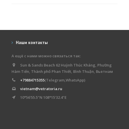
Наши контакты
А ещё с нами можно связаться так:
Sun & Sands Beach 62 Huỳnh Thúc Kháng, Phường
Hàm Tiến, Thành phố Phan Thiết, Bình Thuận, Вьетнам
+79884715355
(Telegram,WhatsApp)
vietnam@vetratoria.ru
10°56'55.5"N 108°15'32.4"E