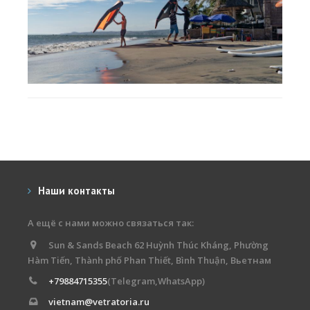
Наши контакты
А ещё с нами можно связаться так:
Sun & Sands Beach 62 Huỳnh Thúc Kháng, Phường
Hàm Tiến, Thành phố Phan Thiết, Bình Thuận, Вьетнам
+79884715355
(Telegram,WhatsApp)
vietnam@vetratoria.ru