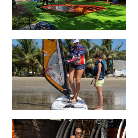
Обучение Виндсерфингу
Прокат виндсерфинга и винг фойла
Классический серфинг и SUP
Продажа оборудования
Обучение кайтсерфингу
Система скидок
Обучение Wing Foil