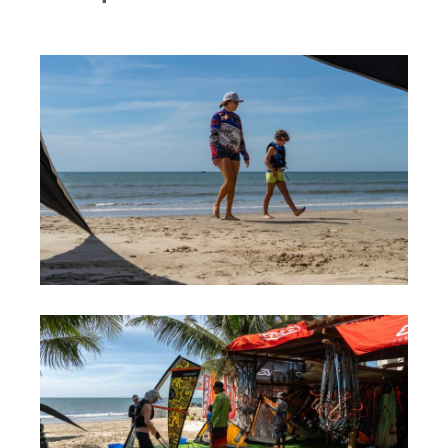
RRD Russian Cup
Вьетнам
Новости
Медиа
Фото
Видео
Места катания
Наши станции
Ветратория.Дахаб
Ветратория Россия
Ветратория.Вьетнам
Цены