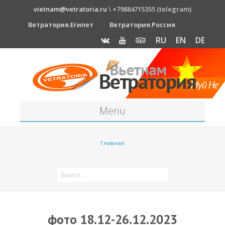
vietnam@vetratoria.ru
\ +79884715355 (telegram)
Ветратория.Египет
Ветратория.Россия
RU
EN
DE
Menu
Станция
Главная
О станции
Как к нам добраться?
Прогноз погоды
Оборудование
фото 18.12-26.12.2023