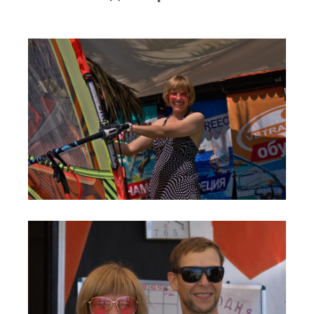
RRD Russian Cup
Вьетнам
Новости
Медиа
Фото
Видео
Места катания
Наши станции
Ветратория.Дахаб
Ветратория Россия
Ветратория.Вьетнам
Цены