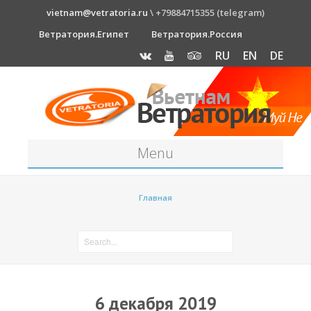
vietnam@vetratoria.ru
\ +79884715355 (telegram)
Ветратория.Египет
Ветратория.Россия
RU
EN
DE
Menu
Станция
Главная
О станции
Как к нам добраться?
Прогноз погоды
Оборудование
6 декабря 2019