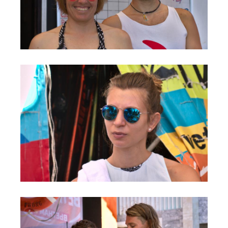
Обучение Виндсерфингу
Прокат виндсерфинга и винг фойла
Классический серфинг и SUP
Продажа оборудования
Обучение кайтсерфингу
Система скидок
Обучение Wing Foil