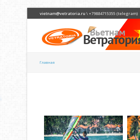
vietnam@vetratoria.ru
\ +79884715355 (telegram)
Главная