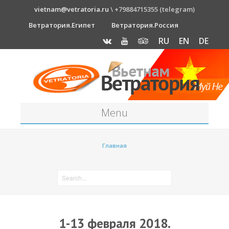
vietnam@vetratoria.ru
\ +79884715355 (telegram)
Ветратория.Египет
Ветратория.Россия
RU
EN
DE
Menu
Станция
Главная
О станции
Как к нам добраться?
Прогноз погоды
Оборудование
1-13 февраля 2018.