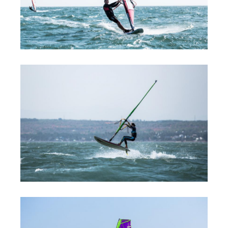
Обучение Виндсерфингу
Прокат виндсерфинга и винг фойла
Классический серфинг и SUP
Продажа оборудования
Обучение кайтсерфингу
Система скидок
Обучение Wing Foil