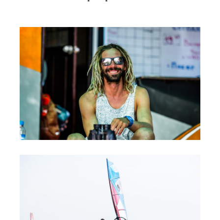
RRD Russian Cup
Вьетнам
Новости
Медиа
Фото
Видео
Места катания
Наши станции
Ветратория.Дахаб
Ветратория Россия
Ветратория.Вьетнам
Цены