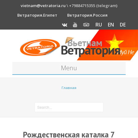
vietnam@vetratoria.ru
\ +79884715355 (telegram)
Ветратория.Египет
Ветратория.Россия
RU
EN
DE
Menu
Станция
Главная
О станции
Как к нам добраться?
Прогноз погоды
Оборудование
Рождественская каталка 7