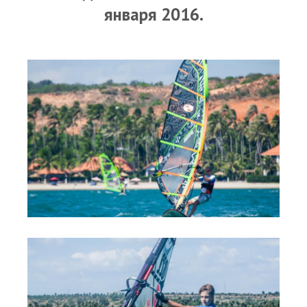
RRD Russian Cup
января 2016.
Вьетнам
Новости
Медиа
Фото
Видео
Места катания
Наши станции
Ветратория.Дахаб
Ветратория Россия
Ветратория.Вьетнам
Цены