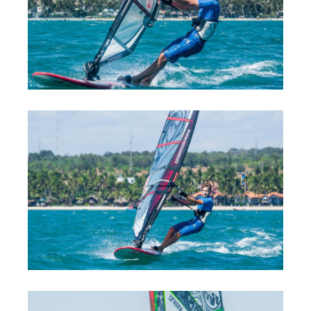
Обучение Виндсерфингу
Прокат виндсерфинга и винг фойла
Классический серфинг и SUP
Продажа оборудования
Обучение кайтсерфингу
Система скидок
Обучение Wing Foil