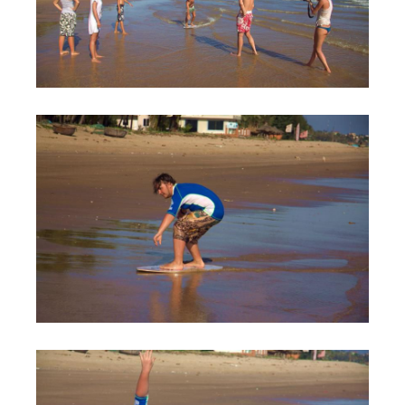
Обучение Виндсерфингу
Прокат виндсерфинга и винг фойла
Классический серфинг и SUP
Продажа оборудования
Обучение кайтсерфингу
Система скидок
Обучение Wing Foil