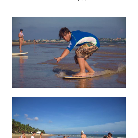
RRD Russian Cup
Вьетнам
Новости
Медиа
Фото
Видео
Места катания
Наши станции
Ветратория.Дахаб
Ветратория Россия
Ветратория.Вьетнам
Цены