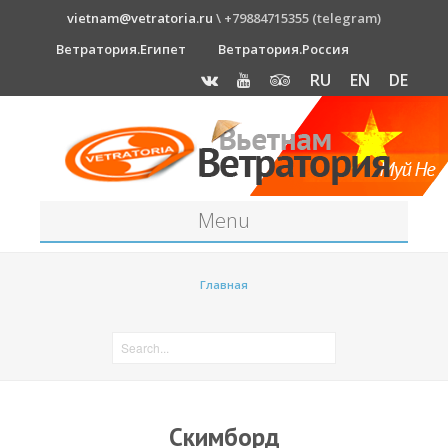
vietnam@vetratoria.ru
\ +79884715355 (telegram)
Ветратория.Египет
Ветратория.Россия
RU
EN
DE
Menu
Станция
Главная
О станции
Как к нам добраться?
Прогноз погоды
Оборудование
Скимборд