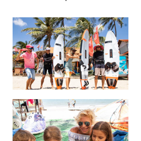
RRD Russian Cup
Вьетнам
Новости
Медиа
Фото
Видео
Места катания
Наши станции
Ветратория.Дахаб
Ветратория Россия
Ветратория.Вьетнам
Цены