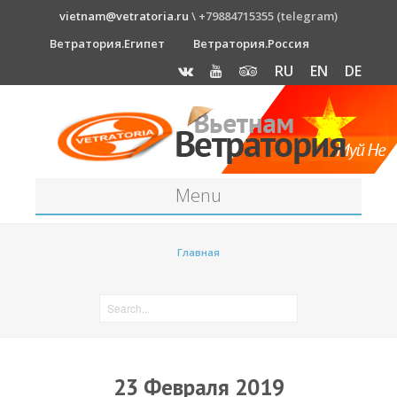
vietnam@vetratoria.ru
\ +79884715355 (telegram)
Ветратория.Египет
Ветратория.Россия
RU
EN
DE
Menu
Станция
Главная
О станции
Как к нам добраться?
Прогноз погоды
Оборудование
23 Февраля 2019