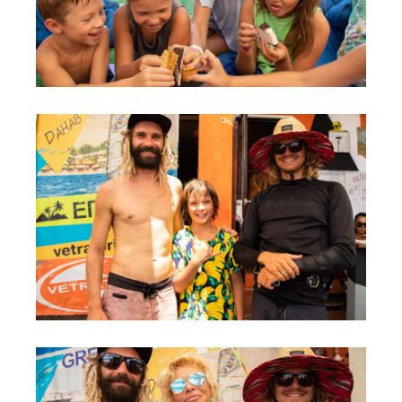
Обучение Виндсерфингу
Прокат виндсерфинга и винг фойла
Классический серфинг и SUP
Продажа оборудования
Обучение кайтсерфингу
Система скидок
Обучение Wing Foil