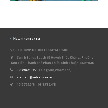
Наши контакты
А ещё с нами можно связаться так:
Sun & Sands Beach 62 Huỳnh Thúc Kháng, Phường
Hàm Tiến, Thành phố Phan Thiết, Bình Thuận, Вьетнам
+79884715355
(Telegram,WhatsApp)
vietnam@vetratoria.ru
10°56'55.5"N 108°15'32.4"E