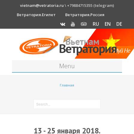
vietnam@vetratoria.ru
\ +79884715355 (telegram)
Ветратория.Египет
Ветратория.Россия
RU
EN
DE
Menu
Станция
Главная
О станции
Как к нам добраться?
Прогноз погоды
Оборудование
13 - 25 января 2018.