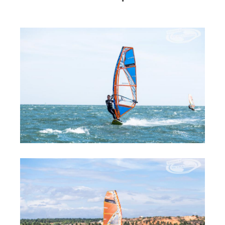
RRD Russian Cup
Вьетнам
Новости
Медиа
Фото
Видео
Места катания
Наши станции
Ветратория.Дахаб
Ветратория Россия
Ветратория.Вьетнам
Цены