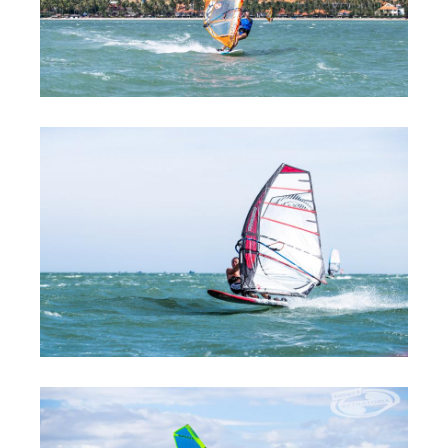
Обучение Виндсерфингу
Прокат виндсерфинга и винг фойла
Классический серфинг и SUP
Продажа оборудования
Обучение кайтсерфингу
Система скидок
Обучение Wing Foil