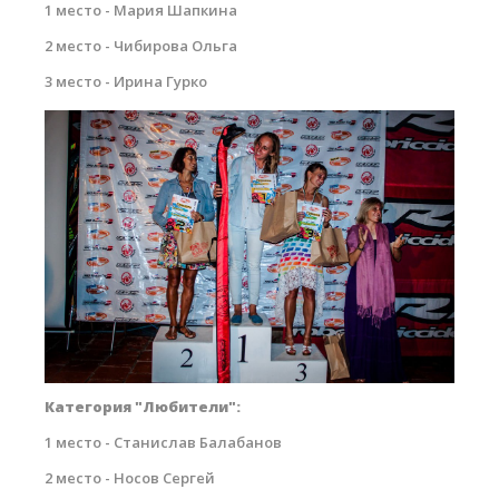
1 место - Мария Шапкина
Обучение Виндсерфингу
2 место - Чибирова Ольга
Прокат виндсерфинга и винг фойла
3 место - Ирина Гурко
Классический серфинг и SUP
Продажа оборудования
small-6323.jpg
Обучение кайтсерфингу
Система скидок
Обучение Wing Foil
Категория "Любители":
1 место - Станислав Балабанов
2 место - Носов Сергей