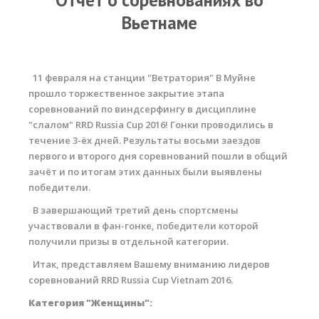
Отчет о соревнованиях во
RRD Russian Cup
Вьетнаме
Вьетнам
Новости
11 февраля на станции "Ветратория" В Муйне
Медиа
прошло торжественное закрытие этапа
соревнований по виндсерфингу в дисциплине
Фото
"слалом" RRD Russia Cup 2016! Гонки проводились в
течение 3-ёх дней. Результаты восьми заездов
Видео
первого и второго дня соревнований пошли в общий
Места катания
зачёт и по итогам этих данных были выявлены
победители.
Наши станции
В завершающий третий день спортсмены
Ветратория.Дахаб
участвовали в фан-гонке, победители которой
получили призы в отдельной категории.
Ветратория Россия
Итак, представляем Вашему вниманию лидеров
Ветратория.Вьетнам
соревнований RRD Russia Cup Vietnam 2016.
Категория "Женщины":
Цены