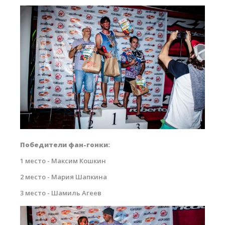
small-6355.jpg
Победители фан-гонки:
1 место - Максим Кошкин
2 место - Мария Шапкина
3 место - Шамиль Агеев