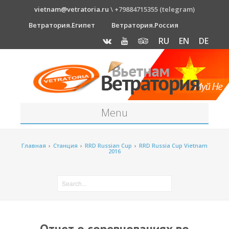
vietnam@vetratoria.ru
\ +79884715355 (telegram)
Ветратория.Египет
Ветратория.Россия
RU
EN
DE
Menu
Станция
Главная
›
Станция
›
RRD Russian Cup
›
RRD Russia Cup Vietnam
2016
О станции
Как к нам добраться?
Прогноз погоды
Оборудование