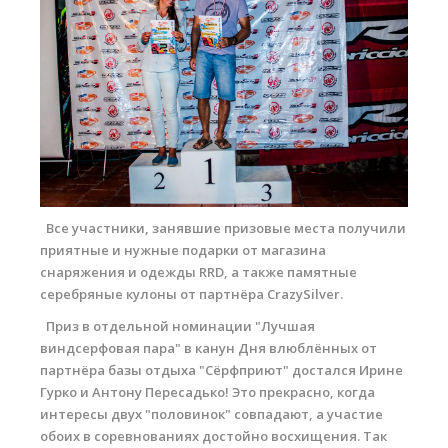
small-6311.jpg
Все участники, занявшие призовые места получили
приятные и нужные подарки от магазина
снаряжения и одежды RRD, а также памятные
серебряные кулоны от партнёра CrazySilver.
Приз в отдельной номинации "Лучшая
виндсерфовая пара" в канун Дня влюблённых от
партнёра базы отдыха "Сёрфприют" достался Ирине
Гурко и Антону Пересадько! Это прекрасно, когда
интересы двух "половинок" совпадают, а участие
обоих в соревнованиях достойно восхищения. Так