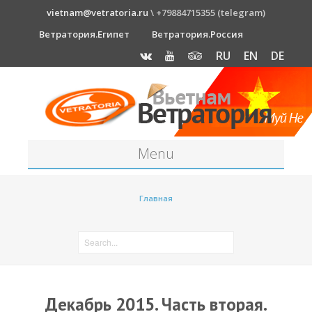
vietnam@vetratoria.ru
\ +79884715355 (telegram)
Ветратория.Египет
Ветратория.Россия
RU
EN
DE
Menu
Станция
Главная
О станции
Как к нам добраться?
Прогноз погоды
Оборудование
Декабрь 2015. Часть вторая.