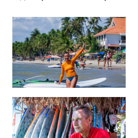
RRD Russian Cup
Вьетнам
Новости
Медиа
Фото
Видео
Места катания
Наши станции
Ветратория.Дахаб
Ветратория Россия
Ветратория.Вьетнам
Цены