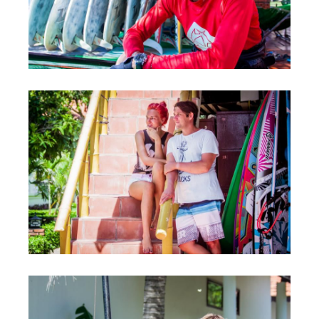
Обучение Виндсерфингу
Прокат виндсерфинга и винг фойла
Классический серфинг и SUP
Продажа оборудования
Обучение кайтсерфингу
Система скидок
Обучение Wing Foil