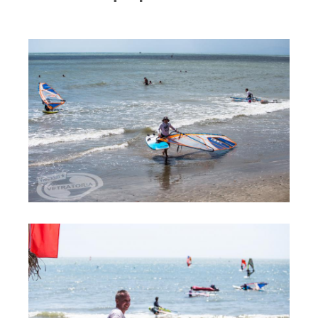
RRD Russian Cup
Вьетнам
Новости
Медиа
Фото
Видео
Места катания
Наши станции
Ветратория.Дахаб
Ветратория Россия
Ветратория.Вьетнам
Цены