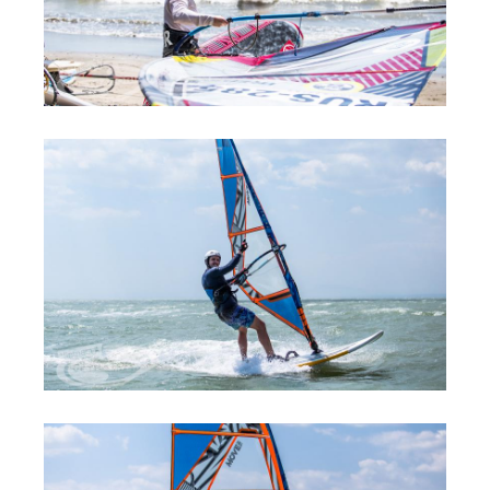
Обучение Виндсерфингу
Прокат виндсерфинга и винг фойла
Классический серфинг и SUP
Продажа оборудования
Обучение кайтсерфингу
Система скидок
Обучение Wing Foil