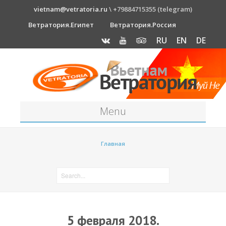
vietnam@vetratoria.ru
\ +79884715355 (telegram)
Ветратория.Египет
Ветратория.Россия
RU
EN
DE
Menu
Станция
Главная
О станции
Как к нам добраться?
Прогноз погоды
Оборудование
5 февраля 2018.