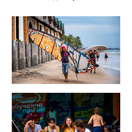
RRD Russian Cup
Вьетнам
Новости
Медиа
Фото
Видео
Места катания
Наши станции
Ветратория.Дахаб
Ветратория Россия
Ветратория.Вьетнам
Цены