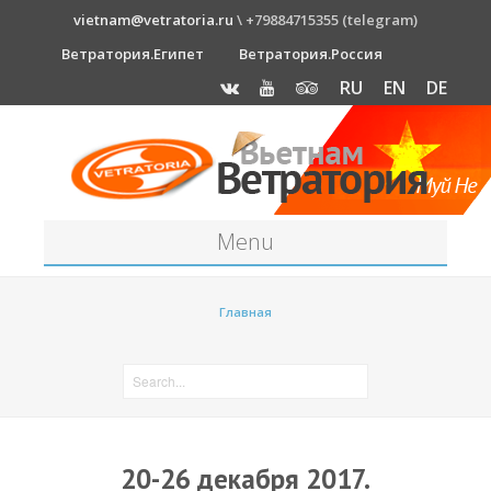
vietnam@vetratoria.ru
\ +79884715355 (telegram)
Ветратория.Египет
Ветратория.Россия
RU
EN
DE
Menu
Станция
Главная
О станции
Как к нам добраться?
Прогноз погоды
Оборудование
20-26 декабря 2017.