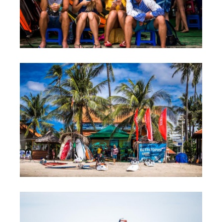
Обучение Виндсерфингу
Прокат виндсерфинга и винг фойла
Классический серфинг и SUP
Продажа оборудования
Обучение кайтсерфингу
Система скидок
Обучение Wing Foil