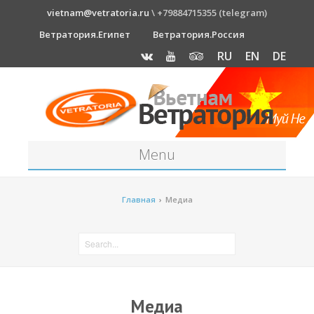
vietnam@vetratoria.ru
\ +79884715355 (telegram)
Ветратория.Египет
Ветратория.Россия
RU
EN
DE
Menu
Станция
Главная
›
Медиа
О станции
Как к нам добраться?
Прогноз погоды
Оборудование
Медиа