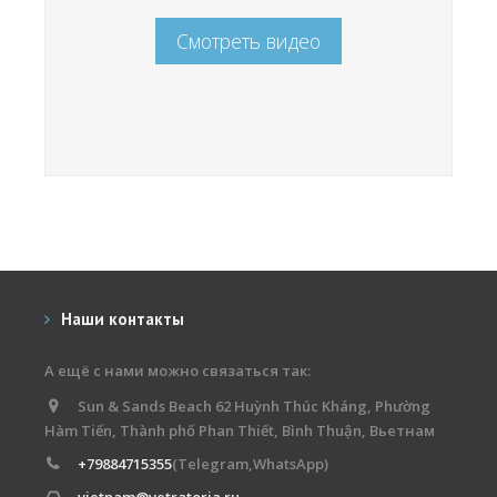
Смотреть видео
Наши контакты
А ещё с нами можно связаться так:
Sun & Sands Beach 62 Huỳnh Thúc Kháng, Phường
Hàm Tiến, Thành phố Phan Thiết, Bình Thuận, Вьетнам
+79884715355
(Telegram,WhatsApp)
vietnam@vetratoria.ru