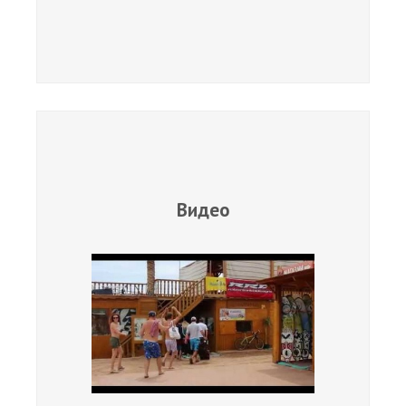
Обучение Виндсерфингу
Прокат виндсерфинга и винг фойла
Классический серфинг и SUP
Продажа оборудования
Обучение кайтсерфингу
Система скидок
Видео
Обучение Wing Foil