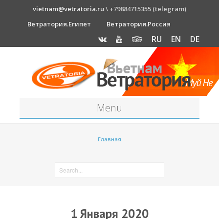
vietnam@vetratoria.ru
\ +79884715355 (telegram)
Ветратория.Египет
Ветратория.Россия
RU
EN
DE
Menu
Станция
Главная
О станции
Как к нам добраться?
Прогноз погоды
Оборудование
1 Января 2020