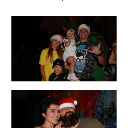
RRD Russian Cup
Вьетнам
Новости
Медиа
Фото
Видео
Места катания
Наши станции
Ветратория.Дахаб
Ветратория Россия
Ветратория.Вьетнам
Цены