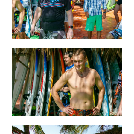
Обучение Виндсерфингу
Прокат виндсерфинга и винг фойла
Классический серфинг и SUP
Продажа оборудования
Обучение кайтсерфингу
Система скидок
Обучение Wing Foil