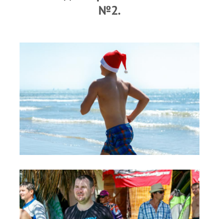
RRD Russian Cup
№2.
Вьетнам
Новости
Медиа
Фото
Видео
Места катания
Наши станции
Ветратория.Дахаб
Ветратория Россия
Ветратория.Вьетнам
Цены