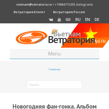
vietnam@vetratoria.ru
\ +79884715355 (telegram)
Ветратория.Египет
Ветратория.Россия
RU
EN
DE
Menu
Станция
Главная
О станции
Как к нам добраться?
Прогноз погоды
Оборудование
Новогодняя фан-гонка. Альбом